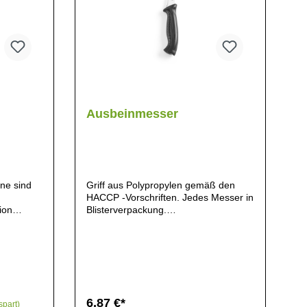
Ausbeinmesser
ine sind
Griff aus Polypropylen gemäß den
HACCP -Vorschriften. Jedes Messer in
ion
Blisterverpackung.
pezielle
Geschirrspülmaschinengeeignet.
tahl
HAACP farbkodierung. Polypropylen.
ende
Edelstahl.
rscharf. -
- Der
 erhalten.
eit. Jedes
6,87 €*
spart)