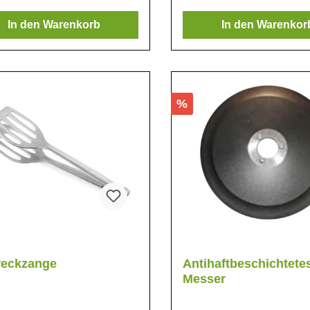
as, 25,5cm Schleifstab - Vogue,
 - Victorinox , Messertasche -
In den Warenkorb
In den Warenkor
nox, 7-teiliges Set mit Messern
ctorinox, Vogue und Hygiplas,
%
weckzange
Antihaftbeschichtete
Messer