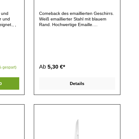
t und
Comeback des emaillierten Geschirrs.
r und
Weiß emaillierter Stahl mit blauem
ignet., ,
Rand. Hochwertige Emaille.
Abriebfest. Speisen und Desserts
können direkt in der Form zubereitet
werden.
Geschirrspülmaschinengeeignet.
Neuheit. Nicht Mikrowellengeeignet.
Stapelbar. Temperaturbeständig bis
350°C.
Ab
5,30 €*
% gespart)
b
Details