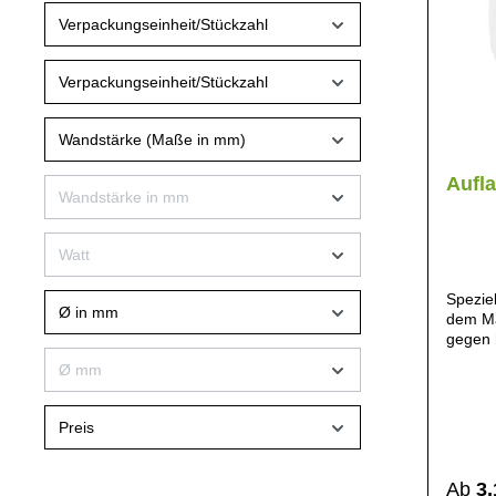
Verpackungseinheit/Stückzahl
Verpackungseinheit/Stückzahl
Wandstärke (Maße in mm)
Aufl
Wandstärke in mm
Watt
Speziel
Ø in mm
dem Ma
gegen
Temper
Ø mm
Stossun
gering
strahle
Preis
Geschi
Mikrow
Geeign
Ab
3,