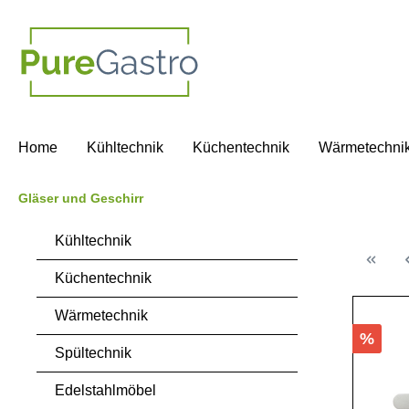
springen
Zur Hauptnavigation springen
Home
Kühltechnik
Küchentechnik
Wärmetechni
Gläser und Geschirr
Kühltechnik
Küchentechnik
Wärmetechnik
%
Spültechnik
Edelstahlmöbel