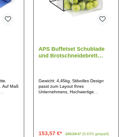
APS Buffetset Schublade
und Brotschneidebrett
354x325mm
tte.
Gewicht: 4,45kg, Stilvolles Design
. Auf Maß
passt zum Layout Ihres
Unternehmens, Hochwertige
 Nicht
Materialien für den Langzeiteinsatz,
Perfekt geeignet für die Verwendung
mit anderen APS-Produkten,
153,57 €*
169,56 €*
(9.43% gespart)