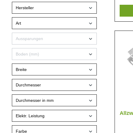
Hygipl
Hersteller
Schäler
Victori
von Vi
Art
Aussparungen
Boden (mm)
Breite
Durchmesser
Durchmesser in mm
Allz
Elektr. Leistung
Farbe