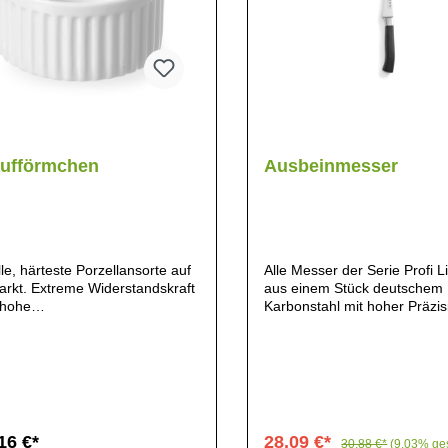
aufförmchen
Ausbeinmesser
le, härteste Porzellansorte auf
Alle Messer der Serie Profi L
rkt. Extreme Widerstandskraft
aus einem Stück deutschem
 hohe
Karbonstahl mit hoher Präzis
aturschwankungen. Hohe
gesenkgeschmiedet. Dieser s
empfindlichkeit bei relativ
Chrom-Molydän-Vanadium S
em Gewicht. Extrem reines und
X50CrMoV15 garantiert folg
ndes Weiss. Geriffelt.
Eigenschaften:- Rasiermesse
rrspülmaschinengeeignet.
Langlebiger Grat der Klinge. 
ellengeeignet. Porzellan.
Grat der Klinge ist einfach zu
et zur Verwendung in Öfen.
- Hohe Korrosionsbeständigk
16 €*
28,09 €*
30,88 €*
(9.03% ge