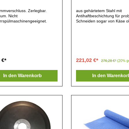
emmverschluss. Zerlegbar.
aus gehärtetem Stahl mit
ium. Nicht
Antihaftbeschichtung für pro
rrspülmaschinengeeignet.
Schneiden sogar von Käse o
kleben einfache Reinigung d
antihaftbeschichteten Fläche
 €*
221,02 €*
276,28 €*
(20% g
In den Warenkorb
In den Warenkor