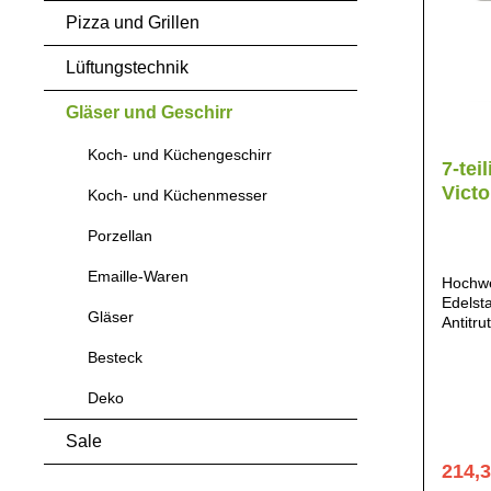
Pizza und Grillen
Lüftungstechnik
Gläser und Geschirr
Koch- und Küchengeschirr
7-tei
Victo
Koch- und Küchenmesser
Vogu
Porzellan
Koch
Emaille-Waren
Hochwe
Edelsta
Gläser
Antitru
Geschir
Besteck
Messert
hohem 
Deko
1,26kg
Victori
Sale
Victor
Victor
214,
Hygipl