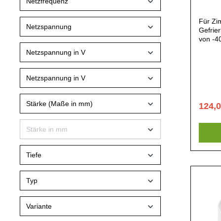
Netzfrequenz
Für Zi
Netzspannung
Gefrie
von -40
aufzus
Netzspannung in V
70,5(B)
Polyet
Zimmer
Netzspannung in V
Gefrier
Transp
Schlie
Stärke (Maße in mm)
124,
Geschir
Stärke in mm
Tiefe
Typ
Variante