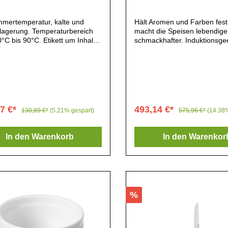
mmertemperatur, kalte und
Hält Aromen und Farben fes
rlagerung. Temperaturbereich
macht die Speisen lebendige
°C bis 90°C. Etikett um Inhalt
schmackhafter. Induktionsgee
chreiben., Maße: 58(H) x
 x 46,5(T)cm, Material:
hylen, Gewicht: 5,25kg, Für
temperatur, kalte und
lagerung, Integriertes Etikett,
arent, Leichtes System zum
ßen und Öffnen,
07 €*
493,14 €*
130,89 €*
(5.21% gespart)
575,96 €*
(14.38
rspülergeeignet, Mit Rollen,
In den Warenkorb
In den Warenkor
%