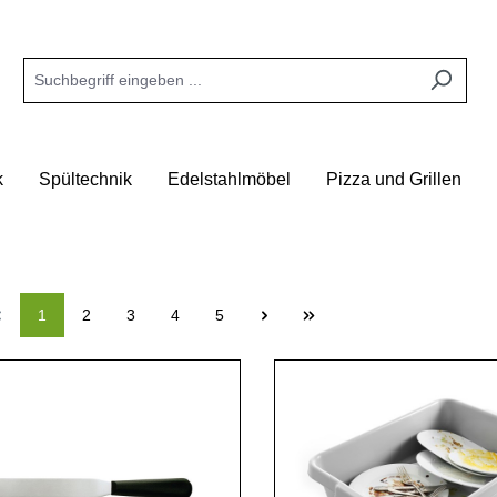
k
Spültechnik
Edelstahlmöbel
Pizza und Grillen
1
2
3
4
5