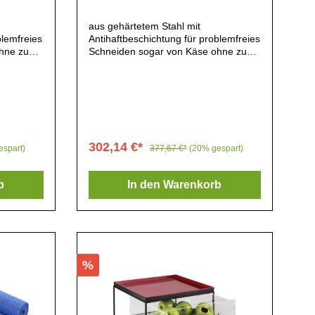
aus gehärtetem Stahl mit
blemfreies
Antihaftbeschichtung für problemfreies
hne zu
Schneiden sogar von Käse ohne zu
er
kleben einfache Reinigung der
antihaftbeschichteten Fläche
302,14 €*
espart)
377,67 €*
(20% gespart)
b
In den Warenkorb
%