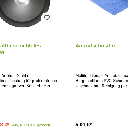
aftbeschichtetes
Antirutschmatte
er
härtetem Stahl mit
Multifunktionale Antirutschma
tbeschichtung für problemfreies
Hergestellt aus PVC-Schaum
den sogar von Käse ohne zu
zuschneidbar. Reinigung per
 einfache Reinigung der
Handwäsche bei bis zu 40°C.
ftbeschichteten Fläche
geeignet für direkten
Lebensmittelkontakt.
78 €*
5,01 €*
435,97 €*
(20% gespart)