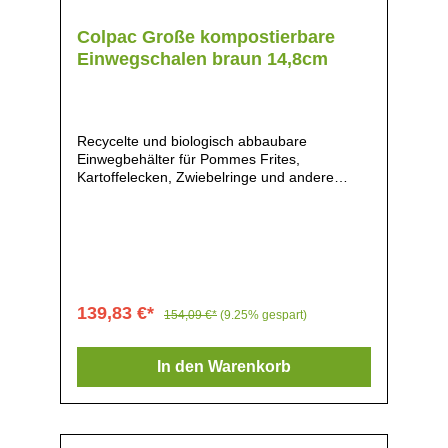
Colpac Große kompostierbare
Einwegschalen braun 14,8cm
Recycelte und biologisch abbaubare
Einwegbehälter für Pommes Frites,
Kartoffelecken, Zwiebelringe und andere
heiße oder kalte Speisen., Maße: 4,2(H) x
13,9(B) x 14,8(T)cm, Material: Pappe,
Gewicht: 3,9kg, In weniger als 16 Wochen in
industriellen Kompostieranlagen vollständig
kompostierbar, Organisches Design,
Hergestellt aus recyceltem Papier und Pappe,
vollständig recyclebar, Für heiße und kalte
139,83 €*
154,09 €*
(9.25% gespart)
Speisen geeignet, Fertig geformt geliefert,
In den Warenkorb