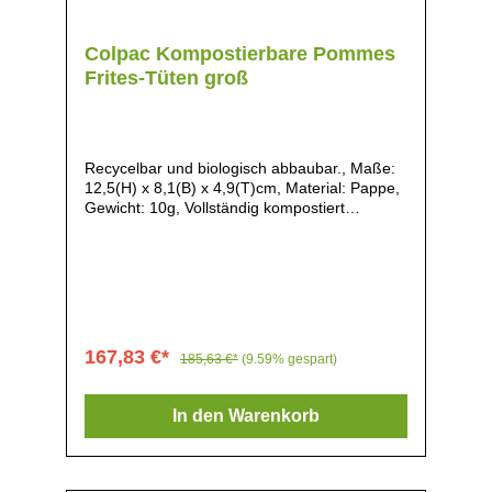
Colpac Kompostierbare Pommes
Frites-Tüten groß
Recycelbar und biologisch abbaubar., Maße:
12,5(H) x 8,1(B) x 4,9(T)cm, Material: Pappe,
Gewicht: 10g, Vollständig kompostiert
innerhalb von 16 Wochen in industriellen
Kompostieranlagen, Kostengünstige und
umweltfreundliche Alternativen zu
Standardpapier oder Polystyrolkartons,
Recycelter Karton, Natürlicher Look, die
erhabene Lippe erleichtert den Kunden den
Zugang zu den Lebensmitteln, Flach verpackt
167,83 €*
185,63 €*
(9.59% gespart)
und platzsparend geliefert, Einfach
zusammenzubauen, Ideal zur
Personalisierung mit Ihren eigenen
In den Warenkorb
Botschaften,