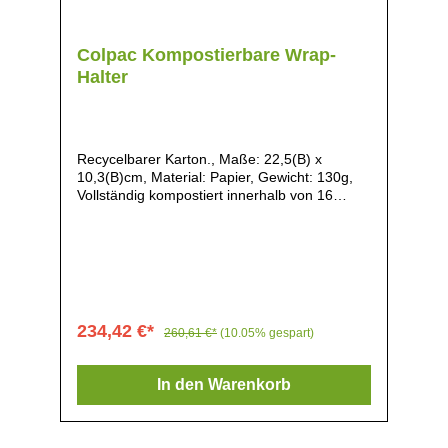
Colpac Kompostierbare Wrap-
Halter
Recycelbarer Karton., Maße: 22,5(B) x
10,3(B)cm, Material: Papier, Gewicht: 130g,
Vollständig kompostiert innerhalb von 16
Wochen in industriellen Kompostieranlagen,
Die Halter bestehen aus recycelter Pappe und
sind nach dem Gebrauch vollständig
recycelbar, Natürlicher Look, Ideal zum
Servieren von Tortillas, Wraps und Gebäck,
Perfekt für den Einsatz bei Festivals,
Lebensmittelmärkten, Feinkostläden,
234,42 €*
260,61 €*
(10.05% gespart)
Bäckereien und Veranstaltungs-Catering,
Flach verpackt für eine platzsparende
Lagerung, Lieferung ohne Folie,
In den Warenkorb