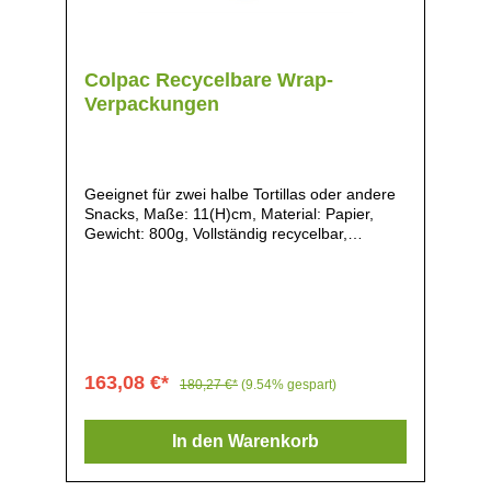
Colpac Recycelbare Wrap-
Verpackungen
Geeignet für zwei halbe Tortillas oder andere
Snacks, Maße: 11(H)cm, Material: Papier,
Gewicht: 800g, Vollständig recycelbar,
Bemerkenswert robust und stabil, Organischer
Look, Vollständig zusammengebaut geliefert,
Toll für Tortillas, Wraps, Pommes Frites,
Gemüsesticks und Obst, Perfekt für
Lebensmittelmärkte, Kantinen und
Sandwichläden,
163,08 €*
180,27 €*
(9.54% gespart)
In den Warenkorb