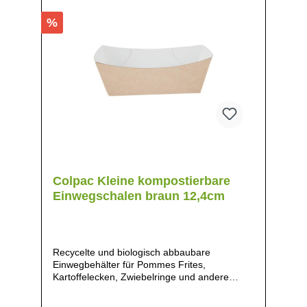
%
Colpac Kleine kompostierbare
Einwegschalen braun 12,4cm
Recycelte und biologisch abbaubare
Einwegbehälter für Pommes Frites,
Kartoffelecken, Zwiebelringe und andere
heiße oder kalte Speisen., Maße: 4,2(H) x
6,3-8,7(B) x 10-12,4(T)cm, Material: Pappe,