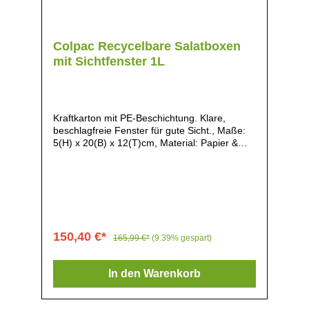
Colpac Recycelbare Salatboxen
mit Sichtfenster 1L
Kraftkarton mit PE-Beschichtung. Klare,
beschlagfreie Fenster für gute Sicht., Maße:
5(H) x 20(B) x 12(T)cm, Material: Papier &
Polyethylen, Gewicht: 230g, Fenster
beschlagen nicht, sodass Salate auch in
gekühltem Zustand gut sichtbar sind, Die
hochwertigen Materialien machen die Boxen
stabil und robust, Rustikaler Look, Ideal zum
Servieren von frischen und vorgefertigten
Salaten, Vollständig zusammengebaut
150,40 €*
165,99 €*
(9.39% gespart)
geliefert, Ideal für Feinkostläden, Kantinen,
Lebensmittelmärkte und Veranstaltungs-
Catering,
In den Warenkorb