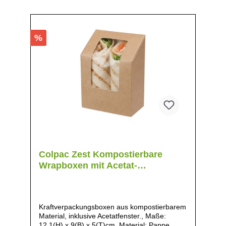
ermöglichen eine einfache Betrachtung, Ideal
zum Servieren von Salaten, Reis- und
Nudelgerichten, Perfekt für Feinkostläden,
Salatbars, Kantinen, Cafés und
%
Sandwichläden,
Colpac Zest Kompostierbare
Wrapboxen mit Acetat-
Sichtfenster
Kraftverpackungsboxen aus kompostierbarem
Material, inklusive Acetatfenster., Maße:
12,1(H) x 9(B) x 5(T)cm, Material: Pappe,