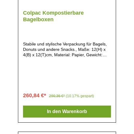
Colpac Kompostierbare
Bagelboxen
Stabile und stylische Verpackung für Bagels,
Donuts und andere Snacks., Maße: 12(H) x
4(B) x 12(T)cm, Material: Papier, Gewicht:
900g, Vollständig kompostiert innerhalb von
16 Wochen in industriellen
Kompostieranlagen, Die Boxen sind aus
recycelter Pappe hergestellt und können nach
Gebrauch vollständig recycelt werden,
Natürlicher Look, Perfekt für das Servieren
von Krapfen, Bagels, Pasteten, Ideal für die
260,84 €*
290,36 €*
(10.17% gespart)
Verwendung bei Festivals,
Lebensmittelmärkten, Imbissständen und
Veranstaltungs-Catering, Flach verpackt und
In den Warenkorb
platzsparend geliefert,