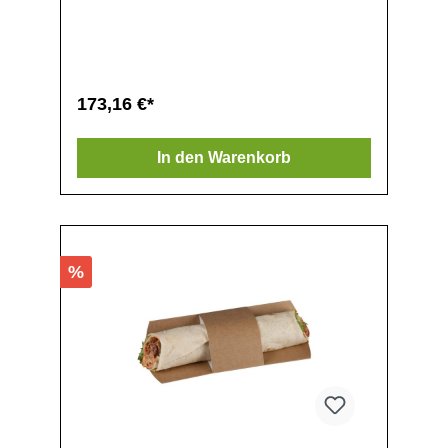
Kompostieranlagen, Umweltfreundliche
Alternative zu Standardpapier oder
Polystyrolkartons, Hergestellt aus recycelter
und wiederverwertbarem Karton, Natürlicher
Look, Gerundete Lippe erleichtert den Kunden
den Zugang zu Lebensmitteln, Flach verpackt
173,16 €*
und platzsparend geliefert, Einfach
zusammenzubauen, Ideal zur
Personalisierung mit Ihren eigenen
In den Warenkorb
Botschaften,
%