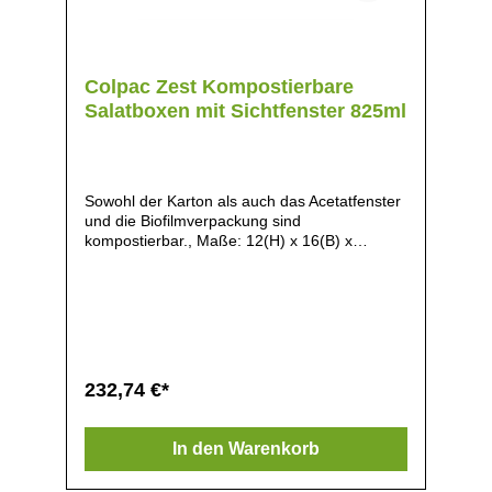
Colpac Zest Kompostierbare
Salatboxen mit Sichtfenster 825ml
Sowohl der Karton als auch das Acetatfenster
und die Biofilmverpackung sind
kompostierbar., Maße: 12(H) x 16(B) x
5(T)cm, Material: Pappe, Gewicht: 17g,
Innerhalb von 12 Wochen in einer industriellen
Kompostieranlage vollständig kompostierbar,
Die kompostierbare Kartonbasis kann nach
Gebrauch ebenfalls recycelt werden, Das
kompostierbare Acetatfenster wird aus
erneuerbarem Holzstoff hergestellt, Diese
232,74 €*
Verpackungen können kompostiert werden,
ohne dass die Fensterfolie abgetrennt werden
muss, Zertifiziert kompostierbar gemäß EN
In den Warenkorb
13432, Organischer Look, Robust und stabil,
Fenster an der Ober- und Vorderseite