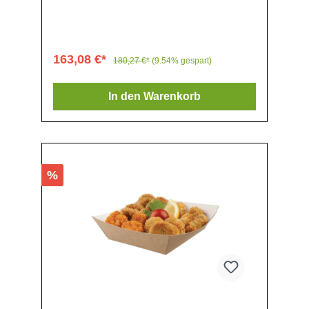
für die Umwelt , Recycelbar, Attraktives Design
mit Zeitungsmotiv, Ideal für Pommes und
Crepes, Flach verpackt und platzsparend,
163,08 €*
180,27 €*
(9.54% gespart)
In den Warenkorb
%