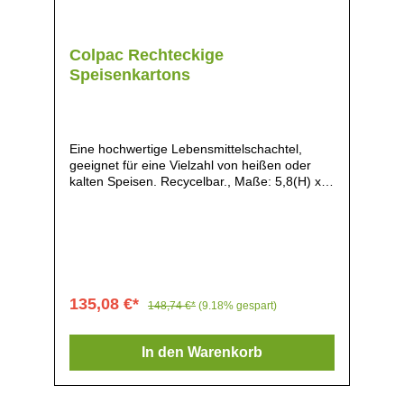
Colpac Rechteckige
Speisenkartons
Eine hochwertige Lebensmittelschachtel,
geeignet für eine Vielzahl von heißen oder
kalten Speisen. Recycelbar., Maße: 5,8(H) x
18,5(B) x 10,3(T)cm, Material: Kraftkarton &
PE, Gewicht: 210g, Recycelbar, Kann eine
Vielzahl von Lebensmitteln aufnehmen,
einschließlich Soßen, Auslaufsicher, wenn in
aufrechter Position gehalten, Einfache
Faltung, Trendmäßige, schlichte
Effektverpackung, Wird vollständig
135,08 €*
148,74 €*
(9.18% gespart)
zusammengebaut geliefert,
In den Warenkorb