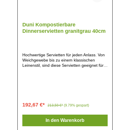
Duni Kompostierbare
Dinnerservietten granitgrau 40cm
Hochwertige Servietten für jeden Anlass. Von
Weichgewebe bis zu einem klassischen
Leinenstil, sind diese Servietten geeignet für
jeden Tisch. Hergestellt aus nachhaltigem
Ursprung und recyclebar. Erhältlich in vier
Größen: Mittagessen, Abendessen,
Luxusdiner und Festlich., Maße: 40(B) x
40(B)cm, Material: Papier, Gewicht: 55g, 1-
lagig, Vollständig kompostierbar innerhalb von
12 Wochen in einer industriellen
192,67 €*
213,59 €*
(9.79% gespart)
Kompostieranlage, Zertifiziert kompostierbar
nach EN 13432, FSC-zertifiziert, Vollständig
recycelbar, Trendiger Look,
In den Warenkorb