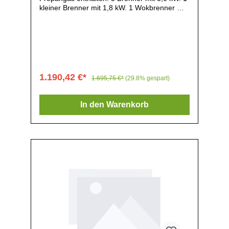
kleiner Brenner mit 1,8 kW. 1 Wokbrenner mit
3,5 kW. Mit Piezozündung und
Thermoelement. Gusseiserne Pfannenroste in
drei Teilen. Gewicht: 45 kg. Edelstahl.
1.190,42 €*
1.695,75 €*
(29.8% gespart)
In den Warenkorb