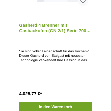
Gasherd 4 Brenner mit
Gasbackofen (GN 2/1) Serie 700
ND - G20, 4-Brenner (2x5+2x7)
Sie sind voller Leidenschaft für das Kochen?
Dieser Gasherd von Stalgast mit neuester
Technologie verwandelt Ihre Passion in das
reinste Vergnügen!Vier Hochleistungsbrenner
liefern Ihnen die nötige Leistung von 2x5 kW
und 2x7 kW für Ihre Kreationen, egal ob Sie
braten, frittieren, dünsten oder schmoren. Die
Brennerleistung auf der untersten Stufe
beträgt ca. 30% der Maximalleistung! Sie
kochen mit direkt steuerbarer, unverzögerter
4.025,77 €*
Hitze, kostensparend und
umweltfreundlich.Die Pilotflamme und die
Flammenstärke lassen sich mühelos über das
In den Warenkorb
übersichtliche, lasergravierte Bedienfeld