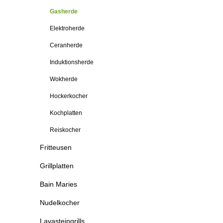
Gasherde
Elektroherde
Ceranherde
Induktionsherde
Wokherde
Hockerkocher
Kochplatten
Reiskocher
Fritteusen
Grillplatten
Bain Maries
Nudelkocher
Lavasteingrills