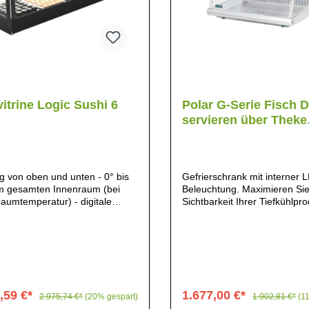
itrine Logic Sushi 6
Polar G-Serie Fisch D
servieren über Theke
Kühlschrank 175Ltr
g von oben und unten - 0° bis
Gefrierschrank mit interner 
m gesamten Innenraum (bei
Beleuchtung. Maximieren Sie
aumtemperatur) - digitale
Sichtbarkeit Ihrer Tiefkühlpr
aturanzeige - Schiebetüren auf
Sichere Glastür mit Schloss.
ckseite - langlebige LED-
Impulsverkäufe anzuregen. 
htung für maximale
Fenster., Großzügiges
ksamkeit - Absatzsteigerung
Fassungsvermögen von 175 L
maximale Sichtbarkeit der
viel Platz für eine große Aus
te - besonders energieeffizient
Produkten, Zeitsparende, lei
doppelte Verglasung - Scheiben
reinigende Glas- und
,59 €*
1.677,00 €*
2.975,74 €*
(20% gespart)
1.902,81 €*
(1
härtetem Glas - äußerst kleiner
Edelstahlkonstruktion, Geeign