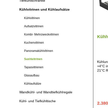
Tiefkühlschränke
Kühlvitrinen und Kühlaufsätze
Kühlvitrinen
Aufsatzvitrinen
Kombi- Mehrzweckvitrinen
Kühlv
Kuchenvitrinen
Panoramakühlvitrinen
Sushivitrinen
Kühlun
+4°C i
Tapasvitrienen
21°C R
Temper
Glasaufbau
der Rü
Beleuc
Kühlaufsätze
Aufmer
Wandkühl- und Wandtiefkühlregale
durch 
Produk
durch 
Kühl- und Tiefkühltische
2.380
aus ge