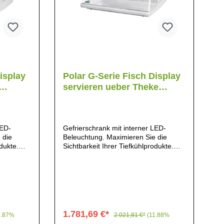
isplay
Polar G-Serie Fisch Display
servieren ueber Theke
Kuehlschrank 255Ltr
LED-
Gefrierschrank mit interner LED-
 die
Beleuchtung. Maximieren Sie die
odukte.
Sichtbarkeit Ihrer Tiefkühlprodukte.
 Ideal, um
Sichere Glastür mit Schloss. Ideal, um
22cm²
Impulsverkäufe anzuregen. 22cm²
Fenster., Großzügiges
itern -
Fassungsvermögen von 255 Litern -
wahl an
viel Platz für eine große Auswahl an
cht zu
Produkten, Zeitsparende, leicht zu
reinigende Glas- und
1.781,69 €*
1.87%
2.021,81 €*
(11.88%
et für die
Edelstahlkonstruktion, Geeignet für die