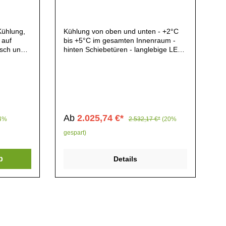
Kühlung,
Kühlung von oben und unten - +2°C
 auf
bis +5°C im gesamten Innenraum -
isch und
hinten Schiebetüren - langlebige LED-
Beleuchtung - FCKW-frei - laufruhiger
ial:
Danfoss®-Qualitätskompressor mit
apazität:
Turbokondensator - 4x GN 1/3 - 40
arz,
mm tief
 Stahl &
i-
Ab
2.025,74 €*
74%
2.532,17 €*
(20%
ienfeld,
gespart)
,
ur: 0°C
b
Details