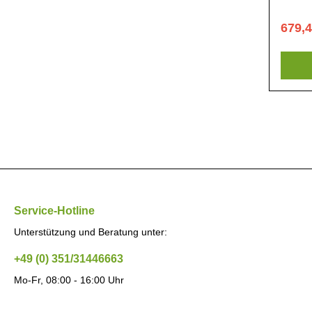
Temper
mit au
679,
Temper
Kältemi
Neuheit
Service-Hotline
Unterstützung und Beratung unter:
+49 (0) 351/31446663
Mo-Fr, 08:00 - 16:00 Uhr