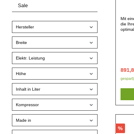
Sale
Mit ein
die Ihr
Hersteller
optimal
servier
29(H)x
Breite
Kunstst
5xGN1/
5xGN1/3
Elektr. Leistung
Glas, 
automa
891,
Zeitint
Höhe
LED-Be
gespart)
Fronts
Sicherh
Inhalt in Liter
Kältem
bis +6
Kompressor
Made in
%