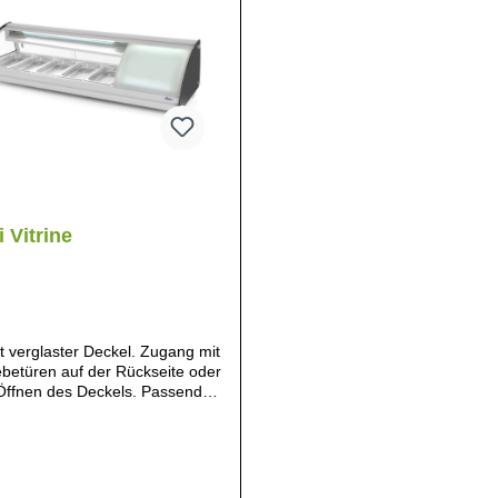
 Vitrine
t verglaster Deckel. Zugang mit
ebetüren auf der Rückseite oder
Öffnen des Deckels. Passend
 GN 1/3 Behälter. Weiß
chtetes Edelstahlgehäuse.
ngebrachte Innenbeleuchtung.
ngebrachter Verdampfer.
anzeige mit