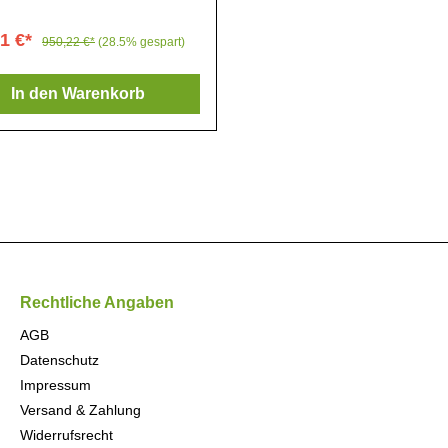
aturregelung. Lüftungskühlung
tomatischer Abtauung.
41 €*
950,22 €*
(28.5% gespart)
aturbereich: 0° bis 12°C.
ttel R600a. Klimaklasse: 3.
. Edelstahl.
In den Warenkorb
Rechtliche Angaben
AGB
Datenschutz
Impressum
Versand & Zahlung
Widerrufsrecht