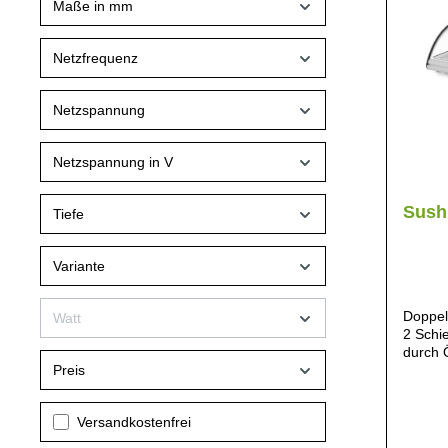
Maße in mm
Netzfrequenz
Netzspannung
Netzspannung in V
Sushi
Tiefe
Variante
Doppel
Watt
2 Schi
durch 
Preis
für 5x
beschi
Oben a
Filter hinzufügen: Versandkostenfrei
Versandkostenfrei
Oben a
Digital